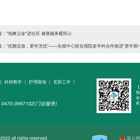
篇："地摊义诊"进社区 健康服务暖民心
篇：“优雅绽放，更年无忧”——生殖中心联合我院多学科合作推进“更年期
|
科研教学
|
护理园地
|
党群工作
|
【
预
诊
0470-3997102(门诊服务)
家
ll rights reserved.
蒙公网安