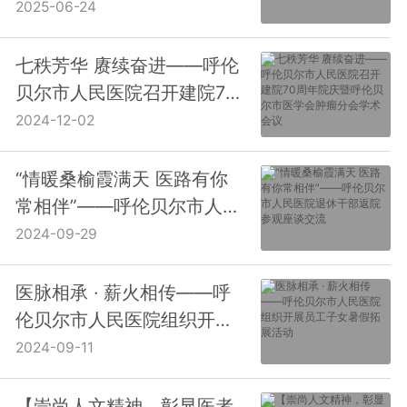
2025-06-24
七秩芳华 赓续奋进——呼伦
贝尔市人民医院召开建院70
周年院庆暨呼伦贝尔市医学
2024-12-02
会肿瘤分会学术会议
“情暖桑榆霞满天 医路有你
常相伴”——呼伦贝尔市人民
医院退休干部返院参观座谈
2024-09-29
交流
医脉相承 · 薪火相传——呼
伦贝尔市人民医院组织开展
员工子女暑假拓展活动
2024-09-11
【崇尚人文精神，彰显医者