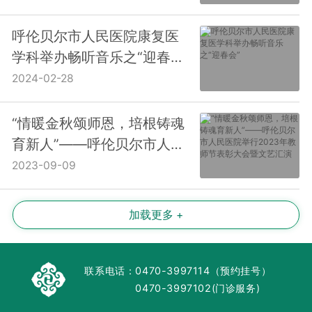
活动
呼伦贝尔市人民医院康复医
学科举办畅听音乐之“迎春
会”
2024-02-28
“情暖金秋颂师恩，培根铸魂
育新人”——呼伦贝尔市人民
医院举行2023年教师节表彰
2023-09-09
大会暨文艺汇演
加载更多 +
联系电话：
0470-3997114（预约挂号）
0470-3997102(门诊服务)