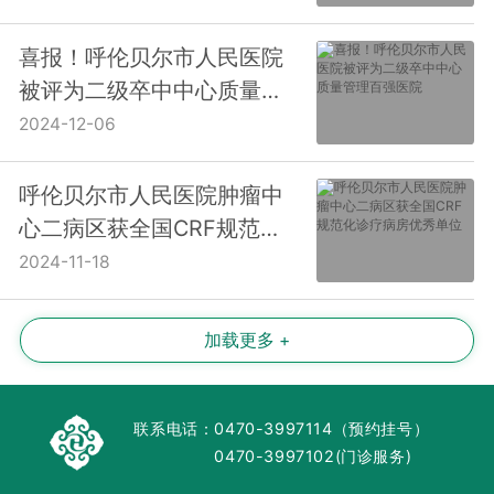
喜报！呼伦贝尔市人民医院
被评为二级卒中中心质量管
理百强医院
2024-12-06
呼伦贝尔市人民医院肿瘤中
心二病区获全国CRF规范化
诊疗病房优秀单位
2024-11-18
加载更多 +
联系电话：
0470-3997114（预约挂号）
0470-3997102(门诊服务)