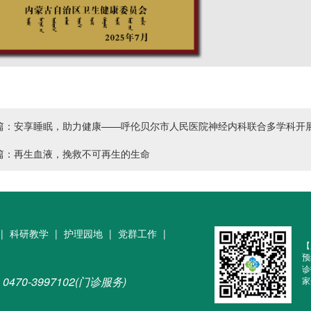
篇：安享睡眠，助力健康——呼伦贝尔市人民医院神经内科联合多学科开
篇：再生血液，挽救不可再生的生命
|
科研教学
|
护理园地
|
党群工作
|
【
预
诊
0470-3997102(门诊服务)
家