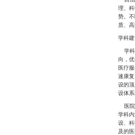
理、科
势。不
质、高
学科建
学科建
向，优
医疗服
速康复
设的顶
设体系
医院将
学科内
设、科
及的医