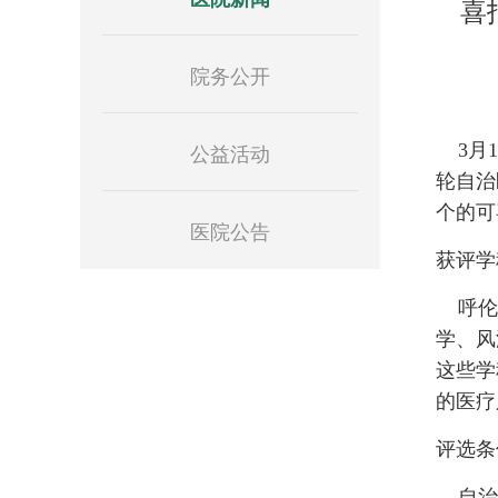
喜
院务公开
公益活动
3月1
轮自治
个的可
医院公告
获评学
呼伦贝
学、风
这些学
的医疗
评选条
自治区