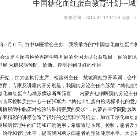
中国糖化血红蛋白教育计划---
发布时间：2015-07-12 11:34 阅读
15年7月11日, 由中华医学会主办，我院承办的“中国糖化血红蛋白
会议是临床与检验界跨学科开展的全国大型公益项目，目的是以
进展,为糖尿病预防、诊断、控制起到良好的作用。
开始，由大会执行主席、检验科主任—敖敏高娃致开幕词，会中
教育，专家及讲座内容分别是，我院内分泌主任白苏荣--“糖化
-“糖化血红蛋白与糖尿病诊断和筛查” ，内蒙古包钢医院内分泌主
古临床检验质控中心主任张军力--“糖化血红蛋白检测标准化的意义
断糖尿病中临床对检验结果精密度的要求”，内蒙古医学院附属医院
专家精彩的讲座创造了很好的交流和学习机会，加速了糖化血红
糖尿病管理中的广泛和正确使用，希望通过临床、检验，患者及
、治疗和管理水平，提高我国糖尿病患者的整体健康水平。大会