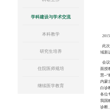
学科建设与学术交流
本科教学
20
此次
研究生培养
域新
会议
住院医师规培
面授
慧-
内蒙
继续医学教育
白诊
各位
我国
诊断