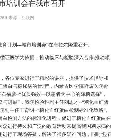
城市培训会在我市召开
：5269 来源：互联网
教育计划---城市培训会”在海拉尔隆重召开。
循证医学为依据，推动临床与检验深入合作,推动领
，各位专家进行了精彩的讲座，提供了技术指导和
血红蛋白与糖尿病的管理”，内蒙古医学院附属医院孙
任石福彦--“优质强效—以患者为中心的降糖选择”，
与进展”，我院检验科副主任刘恩才--“糖化血红蛋
副主任王育明--“糖化血红蛋白检测标准化策略”。
蛋白检测方法的标准化进程，促进了糖化血红蛋白在
大众进行持久和广泛的教育活动来提高我国糖尿病的
还进行了现场答疑，解决了很多疑难问题，同时也拓