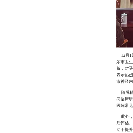
12月1
尔市卫生
贺，对受
表示热烈
市神经内
随后精
病临床研
医院常见
此外，
后评估。
助于提升