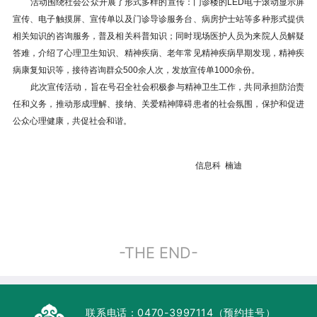
活动围绕社会公众开展了形式多样的宣传：门诊楼的LED电子滚动显示屏
宣传、电子触摸屏、宣传单以及门诊导诊服务台、病房护士站等多种形式提供
相关知识的咨询服务，普及相关科普知识；同时现场医护人员为来院人员解疑
答难，介绍了心理卫生知识、精神疾病、老年常见精神疾病早期发现，精神疾
病康复知识等，接待咨询群众500余人次，发放宣传单1000余份。
此次宣传活动，旨在号召全社会积极参与精神卫生工作，共同承担防治责
任和义务，推动形成理解、接纳、关爱精神障碍患者的社会氛围，保护和促进
公众心理健康，共促社会和谐。
信息科 楠迪
-THE END-
联系电话：
0470-3997114（预约挂号）