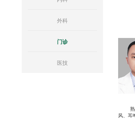
外科
门诊
医技
熟
风、耳