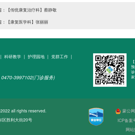
篇：【传统康复治疗科】蔡静敬
篇：【康复医学科】张丽丽
|
科研教学
|
护理园地
|
党群工作
|
【
预
诊
0470-3997102(门诊服务)
家
ll rights reserved.
蒙公网安
区胜利大街20号
ICP备案
网站