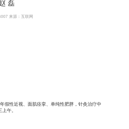
赵 磊
14007 来源：互联网
年假性近视、面肌痉挛、单纯性肥胖，针灸治疗中
三上午。