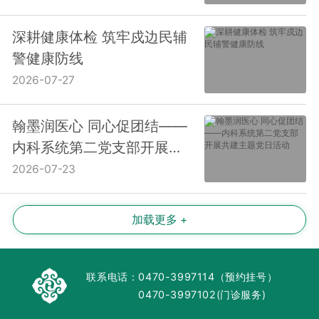
深耕健康体检 筑牢戍边民辅
警健康防线
2026-07-27
翰墨润医心 同心促团结——
内科系统第二党支部开展共
建主题党日活动
2026-07-23
加载更多 +
联系电话：
0470-3997114（预约挂号）
0470-3997102(门诊服务)