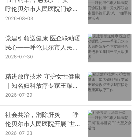
呼伦贝尔市人民医院门诊医
技第一党支部联合市图书馆
2026-08-03
开展“八一”拥军共建活动
党建引领送健康 医企联动暖
民心——呼伦贝尔市人民医
院多个党支部联合走进雁宝
2026-07-30
集团开展义诊服务
精进放疗技术 守护女性健康
｜知名妇科放疗专家王耀先
教授莅临我院指导近距离放
2026-07-29
疗工作
社会共治，消除肝炎——呼
伦贝尔市人民医院开展“世界
肝炎日”大型义诊活动
2026-07-28