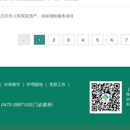
伦贝尔市人民医院房产、坐标测绘服务项目
«
1
2
3
4
5
6
7
|
科研教学
|
护理园地
|
党群工作
|
【
预
诊
0470-3997102(门诊服务)
家