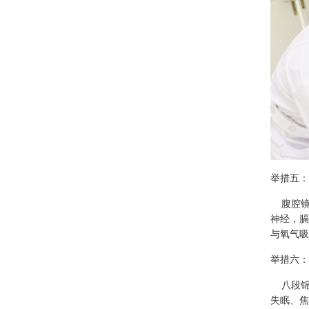
举措五：
腹腔镜
神经，膈
与氧气吸
举措六：
八段锦
失眠、焦