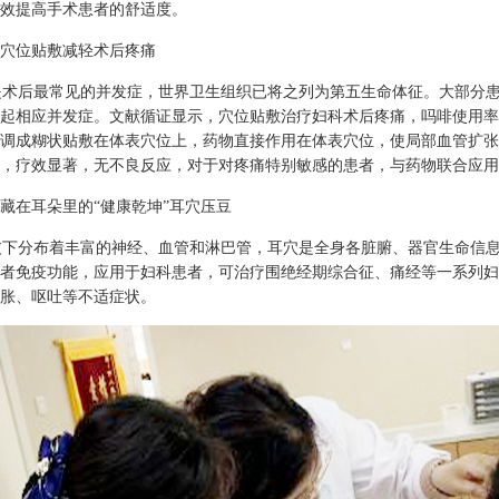
效提高手术患者的舒适度。
穴位贴敷减轻术后疼痛
术后最常见的并发症，世界卫生组织已将之列为第五生命体征。大部分患
起相应并发症。文献循证显示，穴位贴敷治疗妇科术后疼痛，吗啡使用率降
调成糊状贴敷在体表穴位上，药物直接作用在体表穴位，使局部血管扩张
，疗效显著，无不良反应，对于对疼痛特别敏感的患者，与药物联合应用
藏在耳朵里的“健康乾坤”耳穴压豆
下分布着丰富的神经、血管和淋巴管，耳穴是全身各脏腑、器官生命信息
者免疫功能，应用于妇科患者，可治疗围绝经期综合征、痛经等一系列妇
胀、呕吐等不适症状。