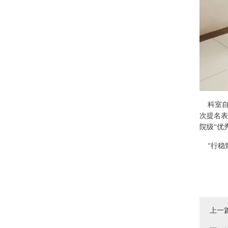
科室自推
次提名表
院级“优
“行稳致
上一