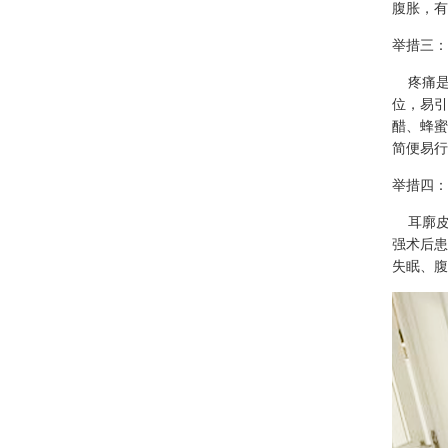
腹胀，有
举措三：
疼痛是
位，易引
醋、蜂蜜
简便易行
举措四：
耳廓皮
强术后患
失眠、腹