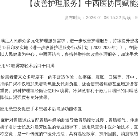
【改善护理服务】中西医协同赋能
发布时间：2026-01-06 15:22 阅读
满足人民群众多元化护理服务需求，进一步改善护理服务，持续提升患者
年6月15日印发实施《进一步改善护理服务行动计划（2023-2025年）
以人民健康为中心，中西医结合，多措并举持续改善护理服务，加速手术
应用VC喷雾减轻术后口干口渴
给患者带来众多程度不一的不舒适体验，如疼痛、腹胀、口渴等。其中，
持续口渴不仅增加患者耗氧量及代谢负担，还会使患者焦虑甚至增加谵妄
重要。妇科护理组经循证使用vc喷雾。冷刺激有利于激活口咽部的口咽感
降低口渴强度有良好效果。
应用悬空灸促进手术患者术后胃肠功能恢复
麻醉对胃肠道或支配胃肠神经的刺激导致胃肠蠕动减慢，胃肠积气，使患
胡子君护士长及刘晨芳医生的专业指导下，运用悬空灸中医外治技术，直
称空灸，是一种传统的中医外治法，具有温经散寒、扶阳固脱、消瘀散结