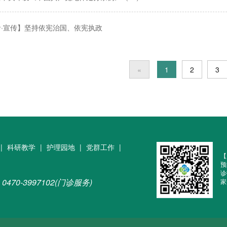
青·宣传】坚持依宪治国、依宪执政
«
1
2
3
|
科研教学
|
护理园地
|
党群工作
|
【
预
诊
0470-3997102(门诊服务)
家