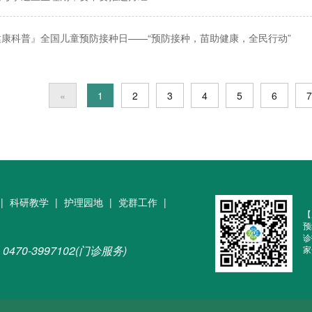
健康科普』全国儿童预防接种日——“预防接种，苗助健康，全民行动”
«
1
2
3
4
5
6
7
|
科研教学
|
护理园地
|
党群工作
|
【
预
诊
0470-3997102(门诊服务)
家