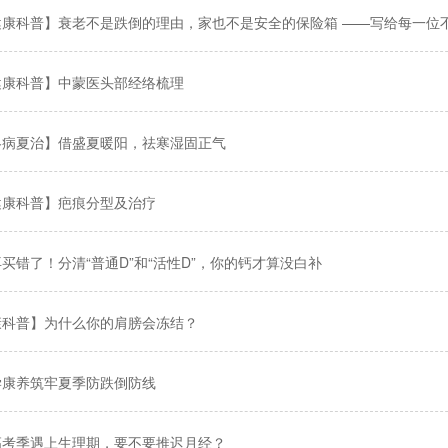
健康科普】衰老不是跌倒的理由，家也不是安全的保险箱 ——写给每一位不
健康科普】中蒙医头部经络梳理
冬病夏治】借盛夏暖阳，祛寒湿固正气
健康科普】疤痕分型及治疗
买错了！分清“普通D”和“活性D”，你的钙才算没白补
康科普】为什么你的肩膀会冻结？
学康养筑牢夏季防跌倒防线
高考季遇上生理期，要不要推迟月经？