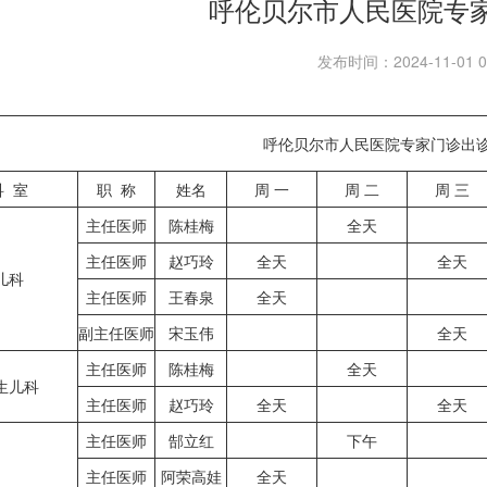
呼伦贝尔市人民医院专
发布时间：2024-11-01 0
呼伦贝尔市人民医院专家门诊出
科 室
职 称
姓名
周 一
周 二
周 三
主任医师
陈桂梅
全天
主任医师
赵巧玲
全天
全天
儿科
主任医师
王春泉
全天
副主任医师
宋玉伟
全天
主任医师
陈桂梅
全天
生儿科
主任医师
赵巧玲
全天
全天
主任医师
郜立红
下午
主任医师
阿荣高娃
全天