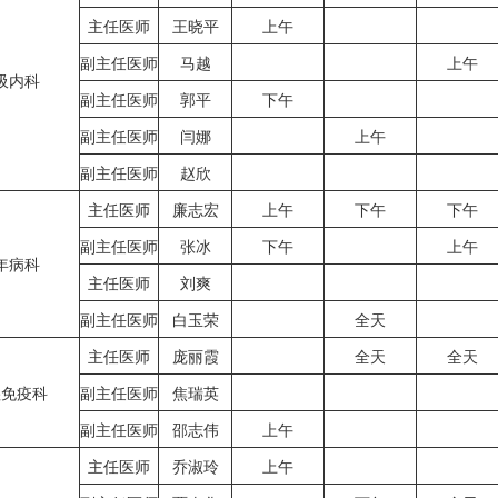
主任医师
王晓平
上午
副主任医师
马越
上午
吸内科
副主任医师
郭平
下午
副主任医师
闫娜
上午
副主任医师
赵欣
主任医师
廉志宏
上午
下午
下午
副主任医师
张冰
下午
上午
年病科
主任医师
刘爽
副主任医师
白玉荣
全天
主任医师
庞丽霞
全天
全天
湿免疫科
副主任医师
焦瑞英
副主任医师
邵志伟
上午
主任医师
乔淑玲
上午