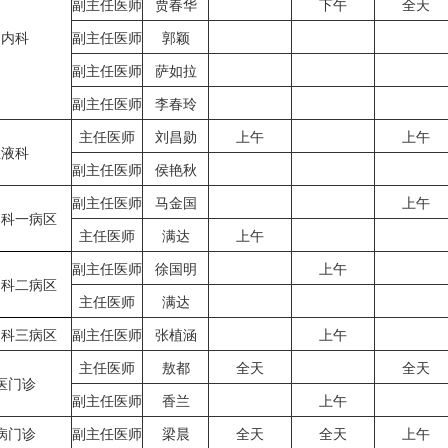
副主任医师
贾春华
下午
全天
肾内科
副主任医师
郭颖
副主任医师
萨如拉
副主任医师
李春玲
主任医师
刘昌勋
上午
上午
血液科
副主任医师
侯艳秋
副主任医师
马金国
上午
内科一病区
主任医师
满达
上午
副主任医师
徐国明
上午
内科二病区
主任医师
满达
内科三病区
副主任医师
张植涵
上午
主任医师
敖都
全天
全天
医门诊
副主任医师
香兰
上午
病门诊
副主任医师
梁晨
全天
全天
上午