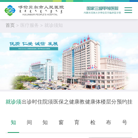
首页
> 医疗服务 > 就诊须知
就诊须
出诊时
住院须
医保之
健康教
健康体
楼层分
预约挂
知
间
知
窗
育
检
布
号