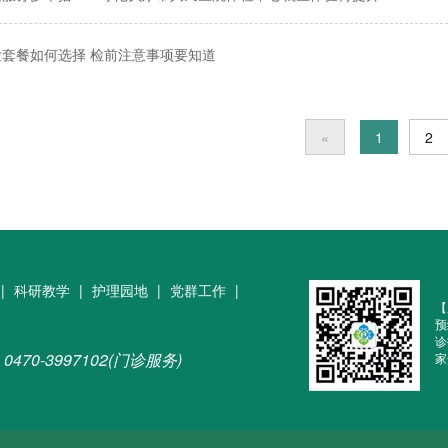
检套餐如何选择 检前注意事项要知道
«
1
2
|
科研教学
|
护理园地
|
党群工作
|
【
预
诊
0470-3997102(门诊服务)
家