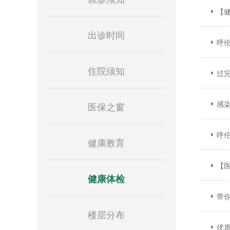
【
出诊时间
呼
住院须知
过
感
医保之窗
呼
健康教育
【
健康体检
带
楼层分布
优